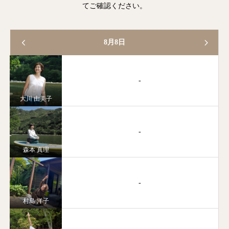
てご確認ください。
8月8日
-
大川 由美子
-
森本 真理
-
村島 洋子